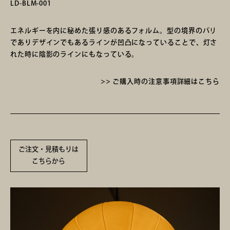
LD-BLM-001
エネルギーを内に秘めた張り感のあるフォルム。型の境界のバリ
でありデザインでもあるラインが凹凸になっていることで、灯さ
照明
れた時に陰影のラインにもなっている。
>> ご購入時の注意事項詳細はこちら
ご注文・見積もりは
こちらから
展示会